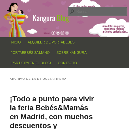
El blog de los papás y mamás Kangur@, anécdotas de porteo, sorteos,
Ir
Ir
concursos, artículos, curiosidades…
al
al
contenido
contenido
principal
secundario
Blog Kangura
Menú
INICIO
ALQUILER DE PORTABEBÉS
principal
PORTABEBÉS 2A MANO
SOBRE KANGURA
¡PARTICIPA EN EL BLOG!
CONTACTO
ARCHIVO DE LA ETIQUETA:
IFEMA
¡Todo a punto para vivir
la feria Bebés&Mamás
en Madrid, con muchos
descuentos y