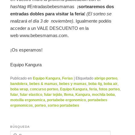
hashtag
#Entradasbebesmamas ¡
sortearemos dos
entradas dobles para visitar la feria
!
(El sorteo se
realizará el día 3 de noviembre)
. Igualmente podéis
acceder a un VALE DESCUENTO en la
web www.bebesmamas.com.
¡Os esperamos!
Equipo Kangura
Publicado en
Equipo Kangura
,
Ferias
|
Etiquetado
abrigo porteo
,
bandolera
,
bebes & mamas
,
bebes y mamas
,
boba 4g
,
boba air
,
boba wrap
,
concurso porteo
,
Equipo Kangura
,
feria
,
fotos porteo
,
fular
,
fular elastico
,
fular tejido
,
Ifema
,
Kangura
,
mochila boba
,
motxilla ergonomica
,
portabebe ergonomico
,
portabebes
ergonomicos
,
porteo
,
sorteo portabebes
BÚSQUEDA
B