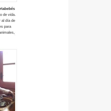
rtabebés
o de vida.
 al día de
es para
 animales,