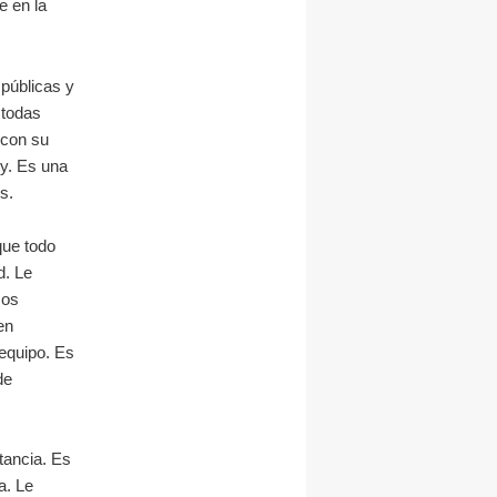
e en la
públicas y
 todas
 con su
oy. Es una
s.
que todo
d. Le
mos
en
 equipo. Es
de
tancia. Es
a. Le