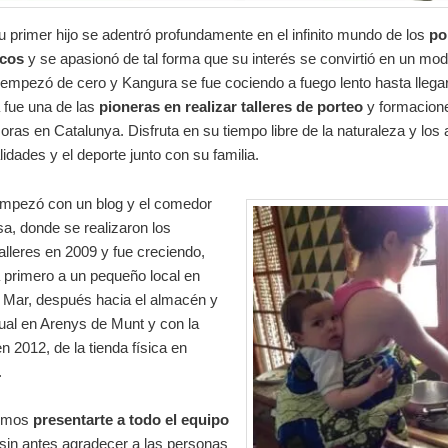
u primer hijo se adentró profundamente en el infinito mundo de los
po
icos
y se apasionó de tal forma que su interés se convirtió en un mod
empezó de cero y Kangura se fue cociendo a fuego lento hasta llegar
 fue una de las
pioneras en realizar talleres de porteo
y formacion
oras en Catalunya. Disfruta en su tiempo libre de la naturaleza y los
idades y el deporte junto con su familia.
mpezó con un blog y el comedor
a, donde se realizaron los
alleres en 2009 y fue creciendo,
 primero a un pequeño local en
 Mar, después hacia el almacén y
tual en Arenys de Munt y con la
en 2012, de la tienda física en
.
emos
presentarte a todo el equipo
 sin antes agradecer a las personas