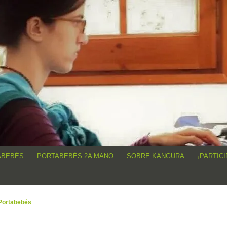
angur@, anécdotas de porteo, sorteos, concursos, artículos,
ABEBÉS
PORTABEBÉS 2A MANO
SOBRE KANGURA
¡PARTICI
Portabebés