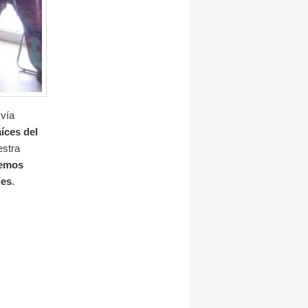
 vía
aíces del
estra
emos
ues
.