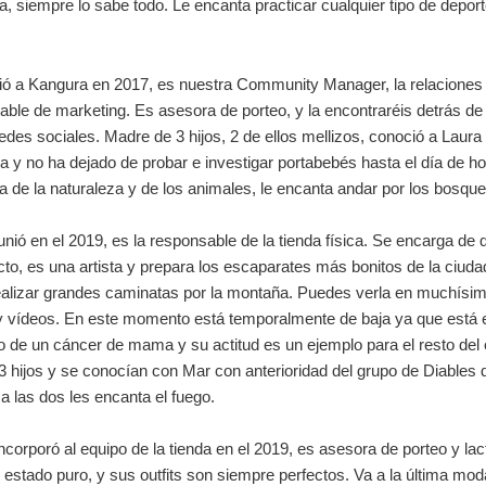
, siempre lo sabe todo. Le encanta practicar cualquier tipo de deport
ió a Kangura en 2017, es nuestra Community Manager, la relaciones 
able de marketing. Es asesora de porteo, y la encontraréis detrás de
edes sociales. Madre de 3 hijos, 2 de ellos mellizos, conoció a Laura
ja y no ha dejado de probar e investigar portabebés hasta el día de h
 de la naturaleza y de los animales, le encanta andar por los bosque
unió en el 2019, es la responsable de la tienda física. Se encarga de 
cto, es una artista y prepara los escaparates más bonitos de la ciuda
ealizar grandes caminatas por la montaña. Puedes verla en muchísi
 y vídeos. En este momento está temporalmente de baja ya que está 
o de un cáncer de mama y su actitud es un ejemplo para el resto del
 hijos y se conocían con Mar con anterioridad del grupo de Diables 
a las dos les encanta el fuego.
ncorporó al equipo de la tienda en el 2019, es asesora de porteo y lac
 estado puro, y sus outfits son siempre perfectos. Va a la última mod