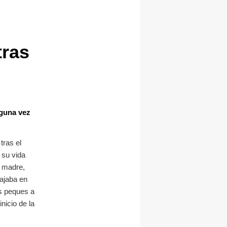
tras
lguna vez
tras el
 su vida
 madre,
bajaba en
os peques a
nicio de la