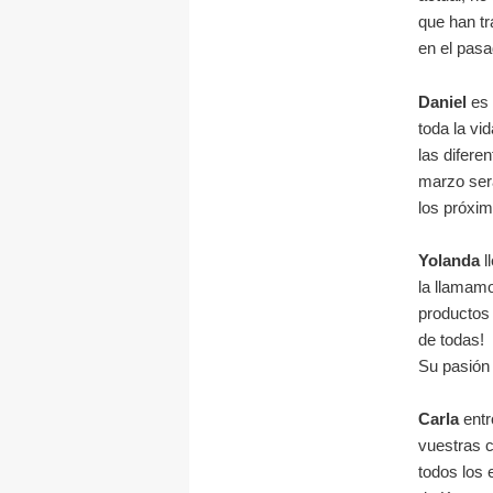
que han t
en el pasa
Daniel
es 
toda la vi
las difere
marzo será
los próxi
Yolanda
l
la llamamo
productos 
de todas!
Su pasión 
Carla
entr
vuestras c
todos los 