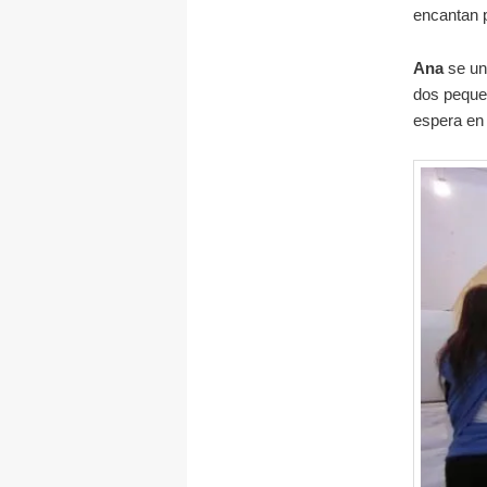
encantan p
Ana
se un
dos peques
espera en 