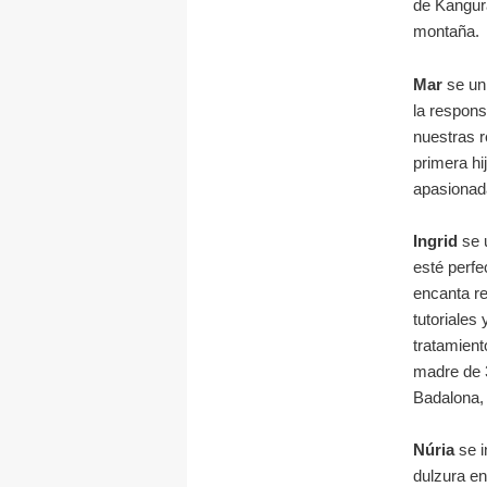
de Kangura
montaña.
Mar
se un
la respons
nuestras r
primera hi
apasionada
Ingrid
se 
esté perfe
encanta r
tutoriales
tratamient
madre de 3
Badalona, 
Núria
se i
dulzura en