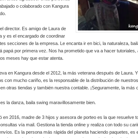
rabajado o colaborado con Kangura
do.
el director. Es amigo de Laura de
da y es el encargado de coordinar
ntes secciones de la empresa. Le encanta ir en bici, la naturaleza, bail
 papá por primera vez. Nos ha prometido que va a hacer tutoriales, 
mos meses hay que estar atenta.
leva en Kangura desde el 2012, la más veterana después de Laura. 
s con mucho cariño, es la responsable de la distribución de nuestro
en otras tiendas y también nuestra contable. ¡Seguramente, la más
es la danza, baila swing maravillosamente bien.
ó en 2016, madre de 3 hijos y asesora de porteo es la que resuelve 
onsultas vía mail. Gestiona la tienda online y realiza con todo su car
envíos. Es la persona más rápida del planeta haciendo paquetes, es 