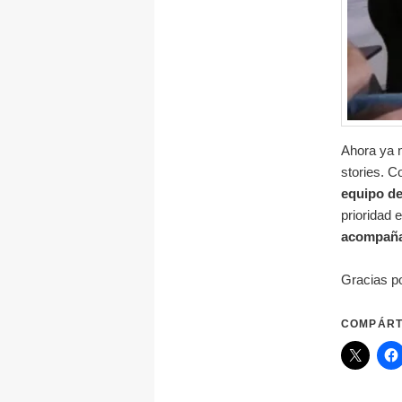
Ahora ya n
stories. 
equipo d
prioridad 
acompañar
Gracias p
COMPÁRT