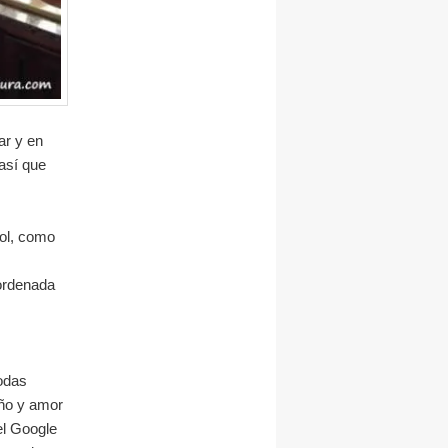
ar y en
así que
Yol, como
s
 ordenada
todas
iño y amor
el Google