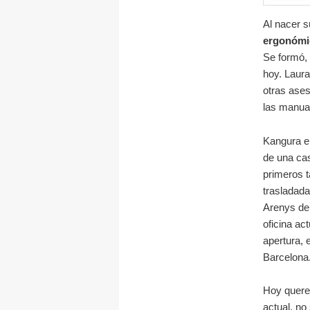
Al nacer s
ergonóm
Se formó, 
hoy. Laura
otras ases
las manual
Kangura e
de una cas
primeros t
trasladada
Arenys de
oficina ac
apertura, 
Barcelona
Hoy quer
actual, no