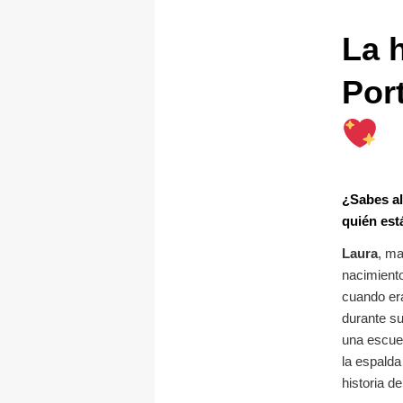
La 
Por
¿Sabes al
quién est
Laura
, ma
nacimiento
cuando era
durante su
una escuel
la espalda
historia d