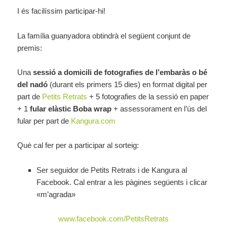
I és facilíssim participar-hi!
La família guanyadora obtindrà el següent conjunt de
premis:
Una
sessió a domicili de fotografies de l’embaràs o bé
del nadó
(durant els primers 15 dies) en format digital per
part de
Petits Retrats
+ 5 fotografies de la sessió en paper
+ 1
fular elàstic Boba wrap
+ assessorament en l’ús del
fular per part de
Kangura.com
Què cal fer per a participar al sorteig:
Ser seguidor de Petits Retrats i de Kangura al
Facebook. Cal entrar a les pàgines següents i clicar
«m’agrada»
www.facebook.com/PetitsRetrats