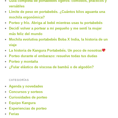
Guía completa de portabebés ligeros: cómodos, prácticos y
versátiles
Límite de peso en portabebés. ¿Cuántos kilos aguanta una
mochila ergonómica?
Porteo y frío. Abriga al bebé mientras usas tu portabebés
Decidí volver a portear a mi pequeño y me sentí la mujer
más feliz del mundo
Mochila evolutiva portabebés Boba X India, la historia de un
viaje
La historia de Kangura Portabebés. Un poco de nosotras
Porteo durante el embarazo: resuelve todas tus dudas
Porteo y montaña
¿Fular elástico de viscosa de bambú o de algodón?
CATEGORÍAS
Agenda y novedades
Concursos y sorteos
Curiosidades de porteo
Equipo Kangura
Experiencias de porteo
Ferias