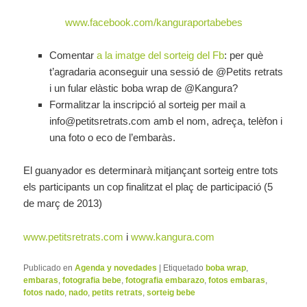
www.facebook.com/kanguraportabebes
Comentar
a la imatge del sorteig del Fb
: per què
t’agradaria aconseguir una sessió de @Petits retrats
i un fular elàstic boba wrap de @Kangura?
Formalitzar la inscripció al sorteig per mail a
info@petitsretrats.com amb el nom, adreça, telèfon i
una foto o eco de l’embaràs.
El guanyador es determinarà mitjançant sorteig entre tots
els participants un cop finalitzat el plaç de participació (5
de març de 2013)
www.petitsretrats.com
i
www.kangura.com
Publicado en
Agenda y novedades
|
Etiquetado
boba wrap
,
embaras
,
fotografia bebe
,
fotografia embarazo
,
fotos embaras
,
fotos nado
,
nado
,
petits retrats
,
sorteig bebe