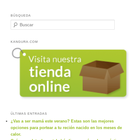
BÚSQUEDA
B
u
s
c
KANGURA.COM
a
r
ÚLTIMAS ENTRADAS
¿Vas a ser mamá este verano? Estas son las mejores
opciones para portear a tu recién nacido en los meses de
calor.