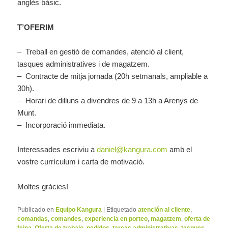
anglès bàsic.
T’OFERIM
–
Treball en gestió de comandes, atenció al client,
tasques administratives i de magatzem.
–
Contracte de mitja jornada (20h setmanals, ampliable a
30h).
–
Horari de dilluns a divendres de 9 a 13h a Arenys de
Munt.
–
Incorporació immediata.
Interessades escriviu a
daniel@kangura.com
amb el
vostre currículum i carta de motivació.
Moltes gràcies!
Publicado en
Equipo Kangura
|
Etiquetado
atención al cliente
,
comandas
,
comandes
,
experiencia en porteo
,
magatzem
,
oferta de