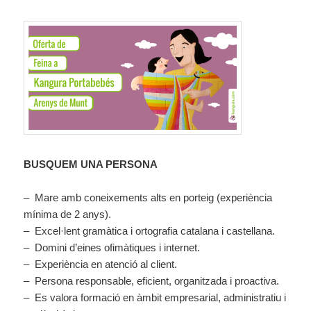
BUSQUEM UNA PERSONA
– Mare amb coneixements alts en porteig (experiència
mínima de 2 anys).
–
Excel·lent gramàtica i ortografia catalana i castellana.
–
Domini d’eines ofimàtiques i internet.
–
Experiència en atenció al client.
–
Persona responsable, eficient, organitzada i proactiva.
–
Es valora formació en àmbit empresarial, administratiu i