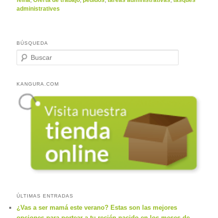
feina
,
Oferta de trabajo
,
pedidos
,
tareas administrativas
,
tasques
administratives
BÚSQUEDA
B
u
s
c
KANGURA.COM
a
r
ÚLTIMAS ENTRADAS
¿Vas a ser mamá este verano? Estas son las mejores
opciones para portear a tu recién nacido en los meses de