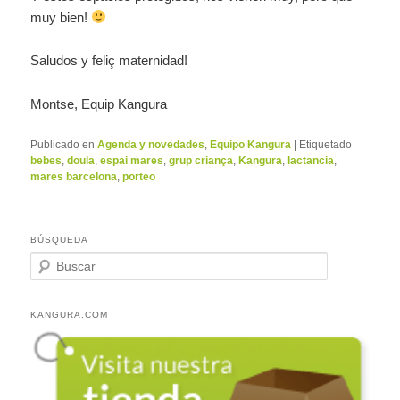
muy bien!
Saludos y feliç maternidad!
Montse, Equip Kangura
Publicado en
Agenda y novedades
,
Equipo Kangura
|
Etiquetado
bebes
,
doula
,
espai mares
,
grup criança
,
Kangura
,
lactancia
,
mares barcelona
,
porteo
BÚSQUEDA
B
u
s
c
KANGURA.COM
a
r