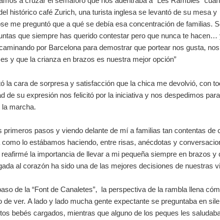
amos a cruzar el semáforo que nos adentraba a “Les Rambles” cua
 del histórico café Zurich, una turista inglesa se levantó de su mesa y
se me preguntó que a qué se debía esa concentración de familias. 
ntas que siempre has querido contestar pero que nunca te hacen… y
caminando por Barcelona para demostrar que portear nos gusta, nos
lices y que la crianza en brazos es nuestra mejor opción”
 la cara de sorpresa y satisfacción que la chica me devolvió, con to
d de su expresión nos felicitó por la iniciativa y nos despedimos par
e la marcha.
s primeros pasos y viendo delante de mí a familias tan contentas de 
 como lo estábamos haciendo, entre risas, anécdotas y conversacio
; reafirmé la importancia de llevar a mi pequeña siempre en brazos y
gada al corazón ha sido una de las mejores decisiones de nuestras v
aso de la “Font de Canaletes”, la perspectiva de la rambla llena cóm
 de ver. A lado y lado mucha gente expectante se preguntaba en sil
tos bebés cargados, mientras que alguno de los peques les saludaba