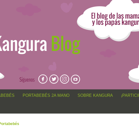
angur@, anécdotas de porteo, sorteos, concursos, artículos,
ABEBÉS
PORTABEBÉS 2A MANO
SOBRE KANGURA
¡PARTICI
Portabebés