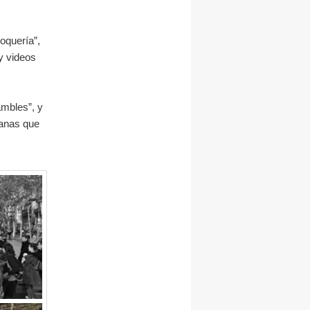
Boquería”,
y videos
mbles”, y
manas que