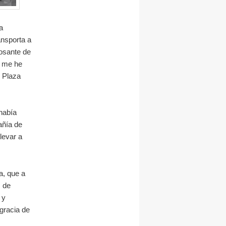
a
ansporta a
bosante de
, me he
e Plaza
había
añía de
levar a
a, que a
s de
 y
gracia de