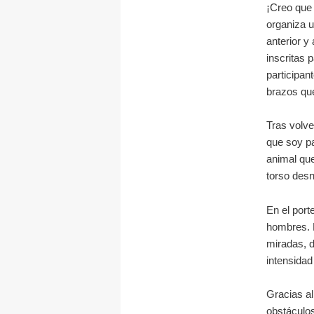
¡Creo que 
organiza u
anterior y
inscritas 
participan
brazos que
Tras volve
que soy pa
animal que
torso des
En el port
hombres. H
miradas, d
intensidad
Gracias al
obstáculos