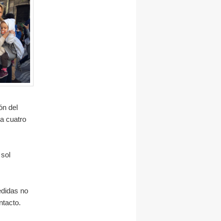
ón del
a cuatro
 sol
edidas no
ntacto.