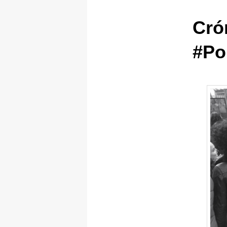
Cró
#Po