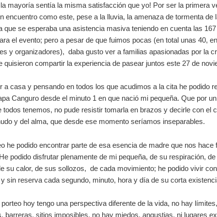
la mayoría sentía la misma satisfacción que yo! Por ser la primera 
n encuentro como este, pese a la lluvia, la amenaza de tormenta de 
 a que se esperaba una asistencia masiva teniendo en cuenta las 167 
para el evento; pero a pesar de que fuimos pocas (en total unas 40, en
tes y organizadores), daba gusto ver a familias apasionadas por la c
 quisieron compartir la experiencia de pasear juntos este 27 de nov
r a casa y pensando en todos los que acudimos a la cita he podido r
pa Canguro desde el minuto 1 en que nació mi pequeña. Que por un 
 todos tenemos, no pude resistir tomarla en brazos y decirle con el c
nudo y del alma, que desde ese momento seríamos inseparables.
eo he podido encontrar parte de esa esencia de madre que nos hace fa
e podido disfrutar plenamente de mi pequeña, de su respiración, de
e su calor, de sus sollozos, de cada movimiento; he podido vivir con
 y sin reserva cada segundo, minuto, hora y día de su corta existenci
 porteo hoy tengo una perspectiva diferente de la vida, no hay límites
, barreras, sitios imposibles, no hay miedos, angustias, ni lugares ex