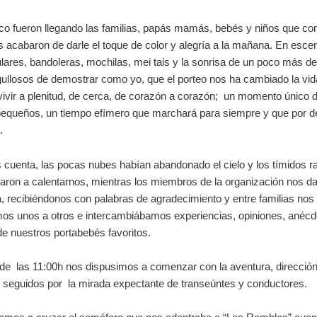
co fueron llegando las familias, papás mamás, bebés y niños que co
 acabaron de darle el toque de color y alegría a la mañana. En esce
ulares, bandoleras, mochilas, mei tais y la sonrisa de un poco más d
ullosos de demostrar como yo, que el porteo nos ha cambiado la vid
vivir a plenitud, de cerca, de corazón a corazón; un momento único 
pequeños, un tiempo efímero que marchará para siempre y que por d
.
 cuenta, las pocas nubes habían abandonado el cielo y los tímidos r
ron a calentarnos, mientras los miembros de la organización nos da
, recibiéndonos con palabras de agradecimiento y entre familias nos
os unos a otros e intercambiábamos experiencias, opiniones, anécd
e nuestros portabebés favoritos.
de las 11:00h nos dispusimos a comenzar con la aventura, dirección
 seguidos por la mirada expectante de transeúntes y conductores.