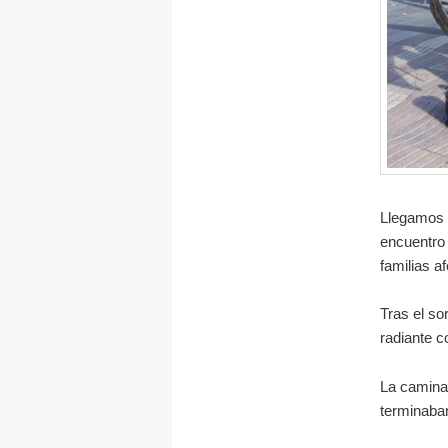
Llegamos a
encuentro 
familias a
Tras el so
radiante c
La caminat
terminaban