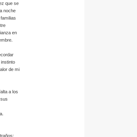
vez que se
la noche
familias
tre
rianza en
iembre.
ecordar
instinto
alor de mi
lta a los
 sus
a.
,
traños;