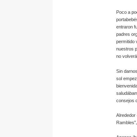
Poco a po
portabebés
entraron f
padres org
permitido 
nuestros 
no volverá
Sin darnos
sol empeza
bienvenida
saludábam
consejos d
Alrededor 
Rambles”,