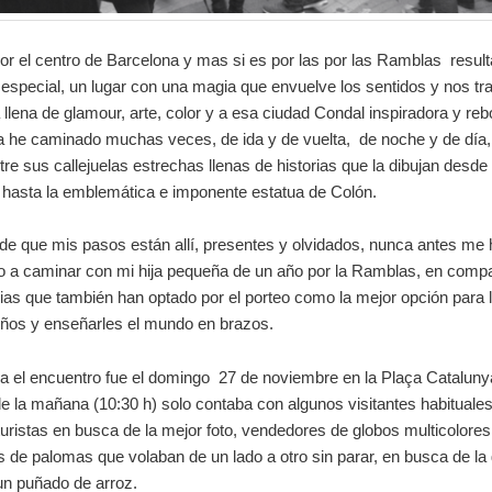
r el centro de Barcelona y mas si es por las por las Ramblas result
especial, un lugar con una magia que envuelve los sentidos y nos tr
llena de glamour, arte, color y a esa ciudad Condal inspiradora y re
La he caminado muchas veces, de ida y de vuelta, de noche y de día
tre sus callejuelas estrechas llenas de historias que la dibujan desd
 hasta la emblemática e imponente estatua de Colón.
de que mis pasos están allí, presentes y olvidados, nunca antes me 
o a caminar con mi hija pequeña de un año por la Ramblas, en comp
lias que también han optado por el porteo como la mejor opción para l
ños y enseñarles el mundo en brazos.
ra el encuentro fue el domingo 27 de noviembre en la Plaça Cataluny
e la mañana (10:30 h) solo contaba con algunos visitantes habituale
uristas en busca de la mejor foto, vendedores de globos multicolores
 de palomas que volaban de un lado a otro sin parar, en busca de la 
un puñado de arroz.