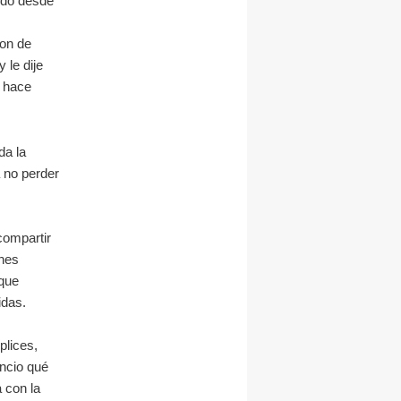
ndo desde
Son de
 le dije
 hace
da la
a no perder
compartir
nes
 que
idas.
plices,
encio qué
 con la