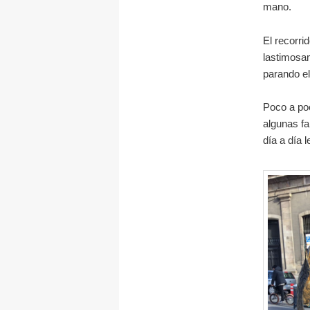
mano.
El recorri
lastimosa
parando el
Poco a po
algunas fa
día a día 