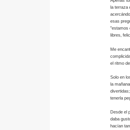
Apenas íb
la terraza
acercándo
esas pregu
”estamos 
libres, fe
Me encantó
complicida
el ritmo d
Solo en lo
la mañana
divertidas
tenerla pe
Desde el p
daba gusto
hacían tan