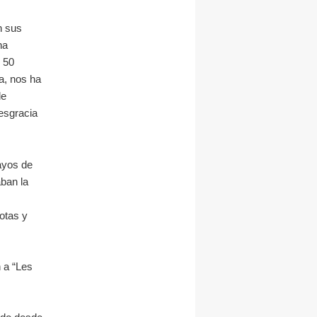
n sus
na
e 50
a, nos ha
de
esgracia
ayos de
ban la
otas y
 a “Les