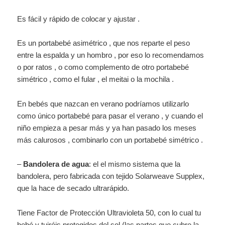
Es fácil y rápido de colocar y ajustar .
Es un portabebé asimétrico , que nos reparte el peso
entre la espalda y un hombro , por eso lo recomendamos
o por ratos , o como complemento de otro portabebé
simétrico , como el fular , el meitai o la mochila .
En bebés que nazcan en verano podríamos utilizarlo
como único portabebé para pasar el verano , y cuando el
niño empieza a pesar más y ya han pasado los meses
más calurosos , combinarlo con un portabebé simétrico .
–
Bandolera de agua
: el el mismo sistema que la
bandolera, pero fabricada con tejido Solarweave Supplex,
que la hace de secado ultrarápido.
Tiene Factor de Protección Ultravioleta 50, con lo cual tu
bebé y tuiréis protegidos del sol (las partes que cubre la