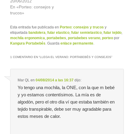
20/06/2012
En «Porteo: consejos y
trucos»
Esta entrada fue publicada en
Porteo: consejos y trucos
y
etiquetada
bandolera
,
fular elastico
,
fular semielastico
,
fular tejido
,
mochila ergonomica
,
portabebes
,
portabebes verano
,
porteo
por
Kangura Portabebés
. Guarda
enlace permanente
.
1 COMENTARIO EN “
LLEGA EL VERANO: PORTABEBÉS Y CONSEJOS
”
Mar QL
en
04/08/2014 a las 16:37
dijo:
Yo tengo una mochila, la ONE, con la que m bebé
y yo estamos contentísimos. La mía es de
algodón, pero el otro día ví que estaba también en
tejido transpirable, debe ser muy agradable para
estos meses de calor.