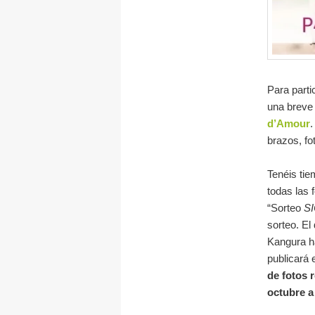
Para parti
una breve 
d’Amour
.
brazos, fo
Tenéis ti
todas las
“Sorteo
SI
sorteo. El
Kangura ha
publicará 
de fotos r
octubre a