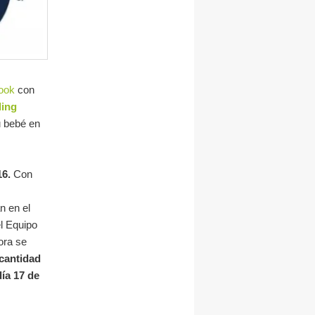
ook
con
ling
u bebé en
16.
Con
n en el
el Equipo
ora se
 cantidad
día 17 de