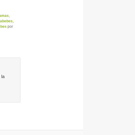
mamas
,
tabebes
,
ebes
por
 la