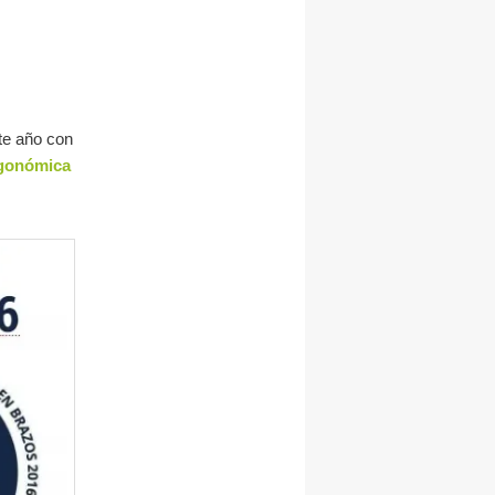
te año con
rgonómica