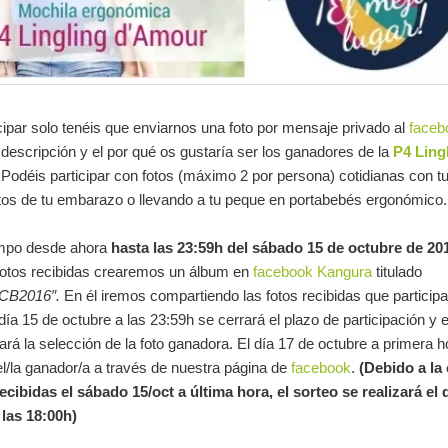
cipar solo tenéis que enviarnos una foto por mensaje privado al
faceb
descripción y el por qué os gustaría ser los ganadores de la
P4 Ling
 Podéis participar con fotos (máximo 2 por persona) cotidianas con t
tos de tu embarazo o llevando a tu peque en portabebés ergonómico.
empo desde ahora
hasta las 23:59h del sábado 15 de octubre de 20
 fotos recibidas crearemos un álbum en
facebook Kangura
titulado
CB2016″.
En él iremos compartiendo las fotos recibidas que participa
 día 15 de octubre a las 23:59h se cerrará el plazo de participación y 
rá la selección de la foto ganadora. El día 17 de octubre a primera h
el/la ganador/a a través de nuestra página de
facebook
.
(Debido a la
ecibidas el sábado 15/oct a última hora, el sorteo se realizará el 
 las 18:00h)