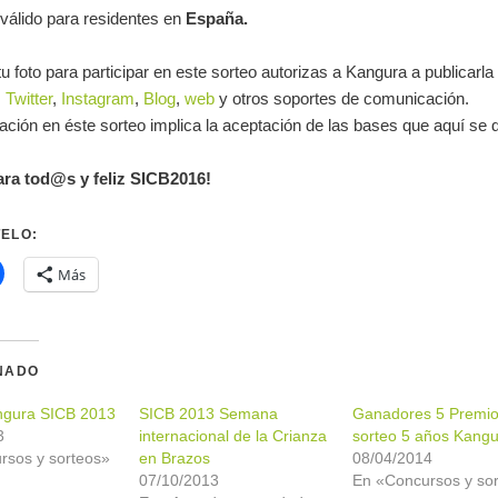
válido para residentes en
España.
u foto para participar en este sorteo autorizas a Kangura a publicarla
,
Twitter
,
Instagram
,
Blog
,
web
y otros soportes de comunicación.
pación en éste sorteo implica la aceptación de las bases que aquí se 
ara tod@s y feliz SICB2016!
ELO:
Más
NADO
ngura SICB 2013
SICB 2013 Semana
Ganadores 5 Premi
3
internacional de la Crianza
sorteo 5 años Kang
rsos y sorteos»
en Brazos
08/04/2014
07/10/2013
En «Concursos y so