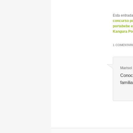
Esta entrad
concurso p
portabebe 
Kangura Po
1 COMENTARI
Marisol
Conocí
famili