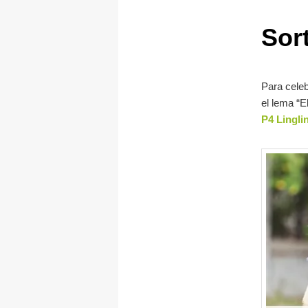
Sor
Para celeb
el lema “E
P4 Lingl