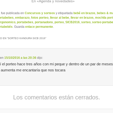
En «Agenda y novedades»
a fue publicada en
Concursos y sorteos
y etiquetada
bebé en brazos
,
bebes & 
ortabebes
,
embarazo
,
fotos porteo
,
llevar al bebe
,
llevar en brazos
,
mochila por
ergonomico
,
portabebes
,
portanadons
,
porteo
,
SICB2016
,
sorteo
,
sorteo portab
rtabebés
. Guarda
enlace permanente
.
O EN “
SORTEO KANGURA SICB 2016
”
en
15/10/2016 a las 20:36
dijo:
 el porteo hace tres años con mi peque y dentro de un par de meses
a aumenta me encantaría que nos tocara
Los comentarios están cerrados.