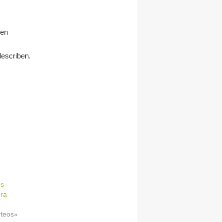
 en
describen.
os
ura
rteos»