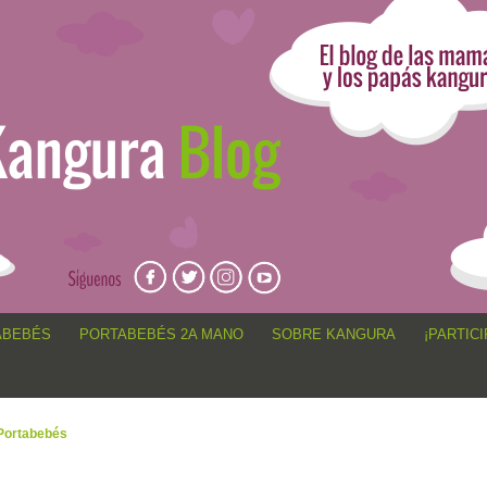
angur@, anécdotas de porteo, sorteos, concursos, artículos,
ABEBÉS
PORTABEBÉS 2A MANO
SOBRE KANGURA
¡PARTICI
Portabebés