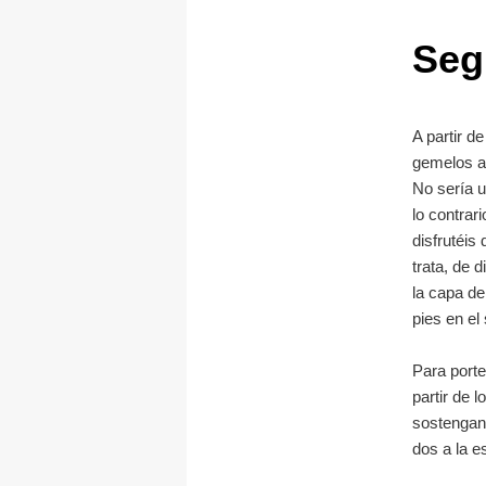
Seg
A partir d
gemelos a
No sería u
lo contrar
disfrutéis
trata, de d
la capa de
pies en el 
Para porte
partir de 
sostengan
dos a la e