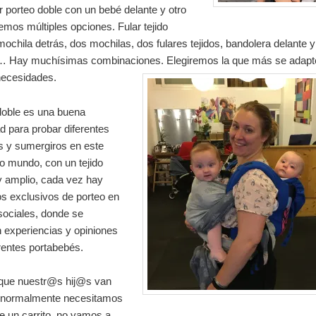
 porteo doble con un bebé delante y otro
emos múltiples opciones. Fular tejido
mochila detrás, dos mochilas, dos fulares tejidos, bandolera delante y 
tc… Hay muchísimas combinaciones. Elegiremos la que más se adapt
necesidades.
doble es una buena
d para probar diferentes
s y sumergiros en este
o mundo, con un tejido
y amplio, cada vez hay
s exclusivos de porteo en
sociales, donde se
 experiencias y opiniones
rentes portabebés.
que nuestr@s hij@s van
 normalmente necesitamos
e un carrito, no vamos a