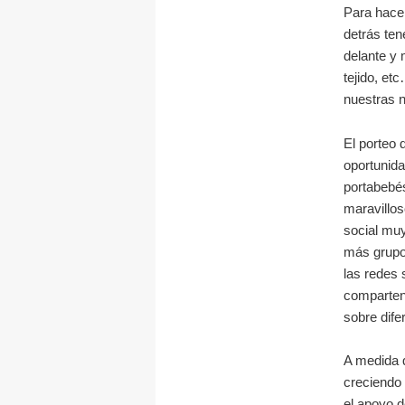
Para hacer
detrás ten
delante y 
tejido, e
nuestras 
El porteo 
oportunida
portabebé
maravillos
social mu
más grupo
las redes 
comparten
sobre dife
A medida 
creciendo
el apoyo d