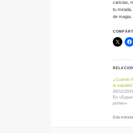
caricias, 
tu mirada
de magia.
COMPÁRT
RELACIO
¿Cuándo ll
la espalda
26/11/201
En «Exper
porteo»
Esta entrad