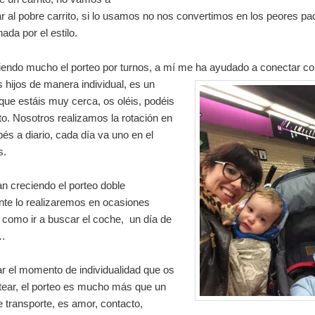
ar al pobre carrito, si lo usamos no nos convertimos en los peores pa
ada por el estilo.
endo mucho el porteo por turnos, a mí me ha ayudado a conectar c
 hijos de manera individual, es un
ue estáis muy cerca, os oléis, podéis
ito. Nosotros realizamos la rotación en
bés a diario, cada día va uno en el
s.
n creciendo el porteo doble
te lo realizaremos en ocasiones
 como ir a buscar el coche, un día de
c…
r el momento de individualidad que os
tear, el porteo es mucho más que un
 transporte, es amor, contacto,