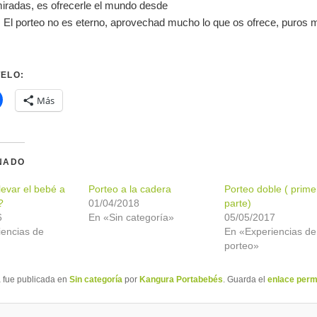
miradas, es ofrecerle el mundo desde
. El porteo no es eterno, aprovechad mucho lo que os ofrece, puros
ELO:
Más
NADO
evar el bebé a
Porteo a la cadera
Porteo doble ( prime
?
01/04/2018
parte)
6
En «Sin categoría»
05/05/2017
iencias de
En «Experiencias de
porteo»
a fue publicada en
Sin categoría
por
Kangura Portabebés
. Guarda el
enlace per