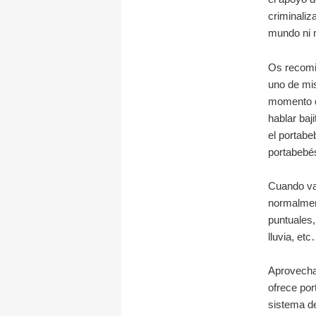
criminaliz
mundo ni n
Os recomi
uno de mis
momento q
hablar baj
el portabe
portabebé
Cuando va
normalmen
puntuales,
lluvia, et
Aprovecha
ofrece por
sistema de