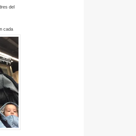
dres del
on cada