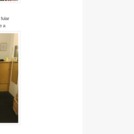
fular
e a