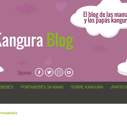
angur@, anécdotas de porteo, sorteos, concursos, artículos,
ABEBÉS
PORTABEBÉS 2A MANO
SOBRE KANGURA
¡PARTICI
Portabebés