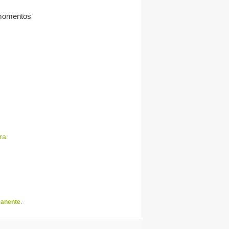
 momentos
ra
manente
.