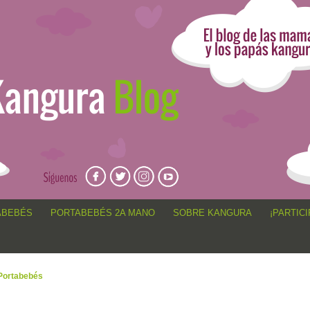
angur@, anécdotas de porteo, sorteos, concursos, artículos,
ABEBÉS
PORTABEBÉS 2A MANO
SOBRE KANGURA
¡PARTICI
Portabebés