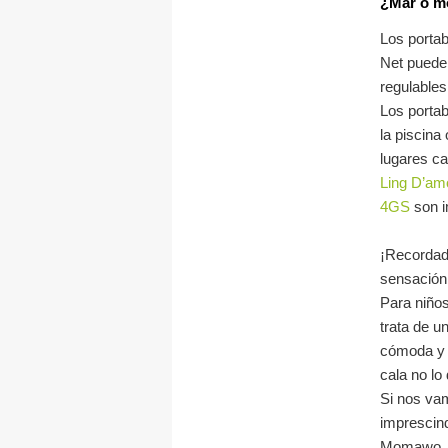
¿Mar o m
Los portab
Net pueden
regulables
Los portab
la piscina
lugares c
Ling D’am
4GS
son i
¡Recordad 
sensación 
Para niños
trata de u
cómoda y t
cala no lo
Si nos vam
imprescind
Momawo. T