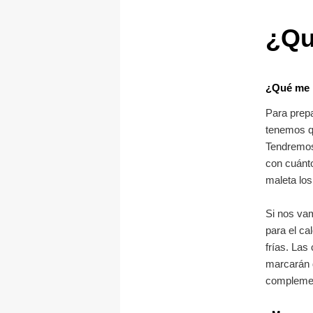
¿Qu
¿Qué me l
Para prepa
tenemos q
Tendremos
con cuánto
maleta los
Si nos vam
para el ca
frías. Las
marcarán 
complement