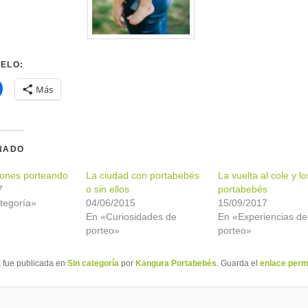
ELO:
Más
NADO
iones porteando
La ciudad con portabebés
La vuelta al cole y lo
7
o sin ellos
portabebés
tegoría»
04/06/2015
15/09/2017
En «Curiosidades de
En «Experiencias de
porteo»
porteo»
a fue publicada en
Sin categoría
por
Kangura Portabebés
. Guarda el
enlace per