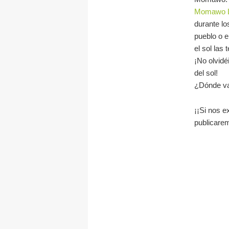
Momawo L
durante lo
pueblo o 
el sol las
¡No olvidé
del sol!
¿Dónde va
¡¡Si nos e
publicarem