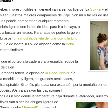
ontaña?
ebés imprescindibles en general van a ser los ligeros. La
Sukkiri
y el
 ser vuestros mejores compañeros de viaje. Son muy fáciles de usar
 los podéis compartir en cualquier momento.
ebés ligeros son la opción ideal para ir a la playa, a
 o a buscar un helado. Para ratos de porteo largo en
alurosos,
una mochila de tela de fular como la Ling
our
, o de loneta 100% de algodón como la
Boba
mprescindibles.
que el porteo a la cadera y a la espalda reduce la
de calor!
 grandes tenéis la opción de
la Beco Toddler
. Se
na mochila muy ligera, sin grandes acolchados,
ranspirable. Si tenéis planeada una excursión por la montaña o ir de
 dudéis. ¡Os va a salvar las vacaciones!
os a un sitio dónde la temperatura baja durante el atardecer, nuestr
ibles van a ser los abrigos ligeros de
anto el polar
MomandDad
como el