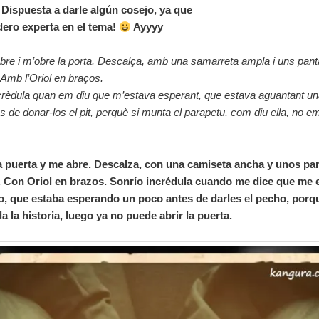
. Dispuesta a darle algún cosejo, ya que
ero experta en el tema!
Ayyyy
mbre i m’obre la porta. Descalça, amb una samarreta ampla i uns pant
Amb l’Oriol en braços.
crèdula quan em diu que m’estava esperant, que estava aguantant un
 de donar-los el pit, perquè si munta el parapetu, com diu ella, no em
a puerta y me abre. Descalza, con una camiseta ancha y unos pa
Con Oriol en brazos. Sonrío incrédula cuando me dice que me 
, que estaba esperando un poco antes de darles el pecho, porqu
 la historia, luego ya no puede abrir la puerta.