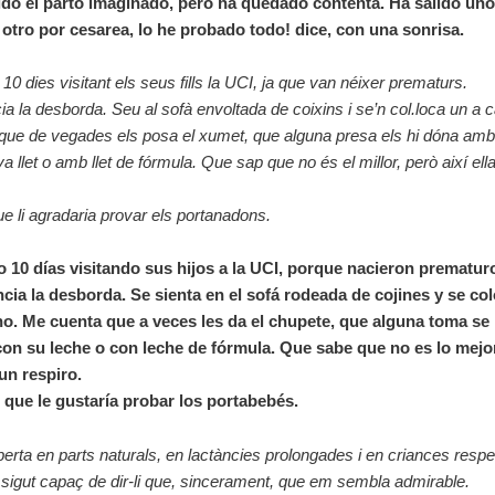
ido el parto imaginado, pero ha quedado contenta. Ha salido uno
l otro por cesarea, lo he probado todo! dice, con una sonrisa.
10 dies visitant els seus fills la UCI, ja que van néixer prematurs.
cia la desborda. Seu al sofà envoltada de coixins i se’n col.loca un a c
que de vegades els posa el xumet, que alguna presa els hi dóna amb
a llet o amb llet de fórmula. Que sap que no és el millor, però així ella
ue li agradaria provar els portanadons.
 10 días visitando sus hijos a la UCI, porque nacieron prematur
ancia la desborda. Se sienta en el sofá rodeada de cojines y se co
o. Me cuenta que a veces les da el chupete, que alguna toma se 
con su leche o con leche de fórmula. Que sabe que no es lo mejor
 un respiro.
 que le gustaría probar los portabebés.
perta en parts naturals, en lactàncies prolongades i en criances resp
igut capaç de dir-li que, sincerament, que em sembla admirable.