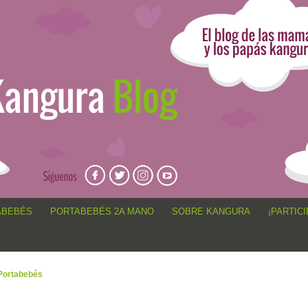
angur@, anécdotas de porteo, sorteos, concursos, artículos,
ABEBÉS
PORTABEBÉS 2A MANO
SOBRE KANGURA
¡PARTICI
Portabebés