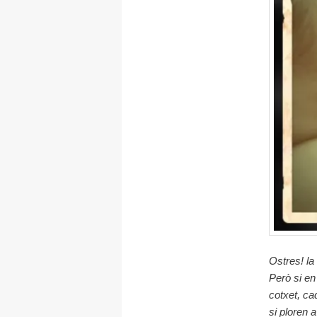
Ostres! la
Però si en
cotxet, ca
si ploren 