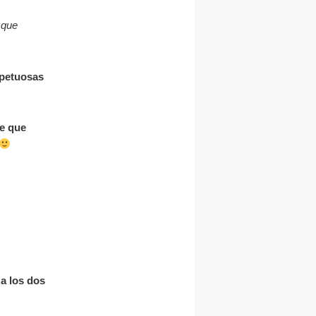
 que
spetuosas
le que
a los dos