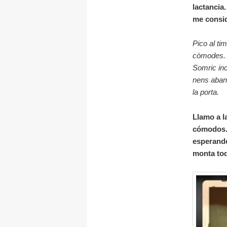
lactancia
me consid
Pico al ti
còmodes. 
Somric in
nens abans
la porta.
Llamo a l
cómodos. 
esperando
monta toda