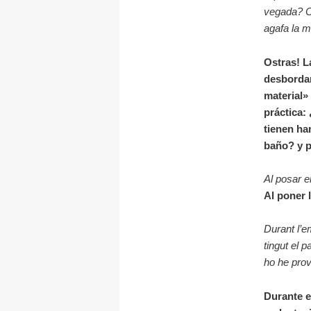
vegada? Co
agafa la m
Ostras! L
desbordan
material» 
práctica:
tienen ha
baño? y p
Al posar e
Al poner 
Durant l’e
tingut el p
ho he prov
Durante e