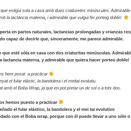
que estigui sola a casa amb dues criaturetes minúscules. Admirable
mb la lactància materna, i admirable que vulgui fer porteig doble!
xperta en partos naturales, lactancias prolongadas y crianzas re
ido capaz de decirle que, sinceramente, me parece admirable.
 que esté sóla en casa con dos criaturitas minúsculas. Admirab
la lactancia materna, y admirable que quiera hacer porteo doble!
ens hem posat a practicar
yat el fular elàstic, la bandolera i el meitai evolutiu.
t amb el Boba Wrap, ja que en pot portar un de sol o a tots dos.
os hemos puesto a practicar
ñado el fular elástico, la bandolera y el mei tai evolutivo
dado con el Boba wrap, porque con él puede llevar a uno sólo o 