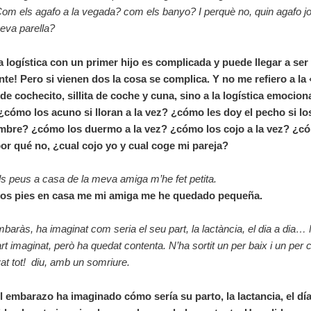
m els agafo a la vegada? com els banyo? I perquè no, quin agafo jo 
eva parella?
a logística con un primer hijo es complicada y puede llegar a ser
te! Pero si vienen dos la cosa se complica. Y no me refiero a la 
de cochecito, sillita de coche y cuna, sino a la logística emociona
 ¿cómo los acuno si lloran a la vez? ¿cómo les doy el pecho si lo
mbre? ¿cómo los duermo a la vez? ¿cómo los cojo a la vez? ¿c
or qué no, ¿cual cojo yo y cual coge mi pareja?
ls peus a casa de la meva amiga m’he fet petita.
los pies en casa me mi amiga me he quedado pequeña.
mbaràs, ha imaginat com seria el seu part, la lactància, el dia a dia…
art imaginat, però ha quedat contenta. N’ha sortit un per baix i un per 
at tot! diu, amb un somriure.
l embarazo ha imaginado cómo sería su parto, la lactancia, el dí