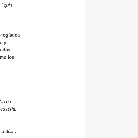
i quin
«logística
l y
s dos
ómo los
 No ha
cessària,
a a día…