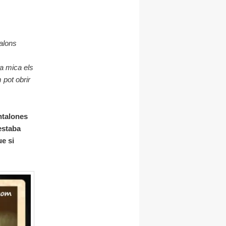
alons
a mica els
 pot obrir
ntalones
estaba
e si