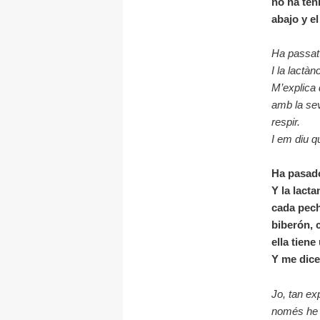
no ha ten
abajo y e
Ha passat 
I la lactàn
M’explica 
amb la sev
respir.
I em diu q
Ha pasado
Y la lact
cada pech
biberón, 
ella tiene
Y me dice
Jo, tan ex
només he s