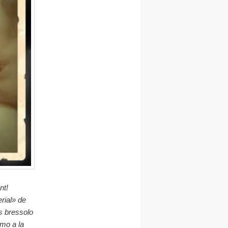
nt!
rial» de
ls bressolo
rmo a la