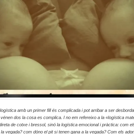
 logística amb un primer fill és complicada i pot arribar a ser desborda
 vénen dos la cosa es complica. I no em refereixo a la «logística mate
direta de cotxe i bressol, sinó la logística emocional i pràctica: com e
a la vegada? com dóno el pit si tenen gana a la vegada? Com els ado