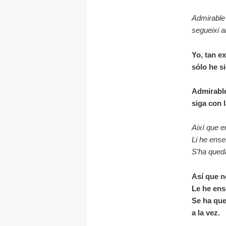
Admirable 
segueixi a
Yo, tan e
sólo he s
Admirable
siga con 
Així que 
Li he ensen
S’ha queda
Así que n
Le he ense
Se ha que
a la vez.