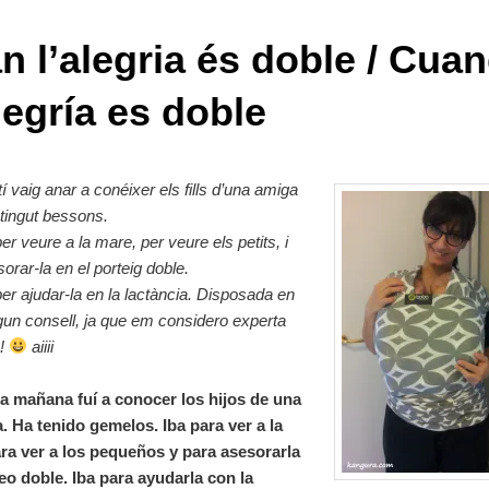
n l’alegria és doble / Cua
legría es doble
tí vaig anar a conéixer els fills d’una amiga
tingut bessons.
er veure a la mare, per veure els petits, i
orar-la en el porteig doble.
er ajudar-la en la lactància. Disposada en
lgun consell, ja que em considero experta
a!
aiiii
la mañana fuí a conocer los hijos de una
. Ha tenido gemelos. Iba para ver a la
ra ver a los pequeños y para asesorarla
teo doble. Iba para ayudarla con la