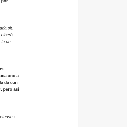
 por
ada pit.
 biberó,
 té un
os.
loca uno a
la da con
, pero así
ectuoses