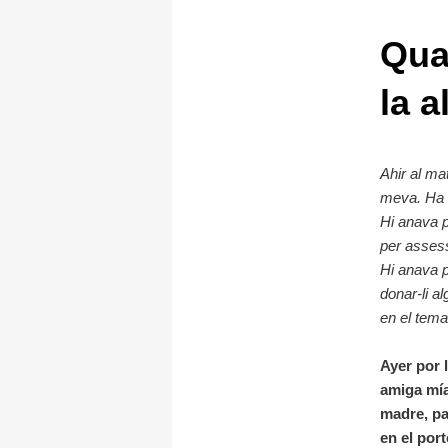
Qua
la a
Ahir al ma
meva. Ha 
Hi anava p
per assess
Hi anava p
donar-li a
en el tem
Ayer por 
amiga mía
madre, pa
en el por