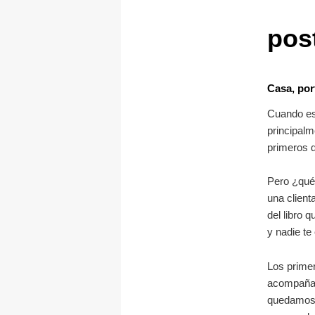
pos
Casa, por
Cuando es
principal
primeros d
Pero ¿qué
una clien
del libro q
y nadie te
Los primer
acompañad
quedamos s