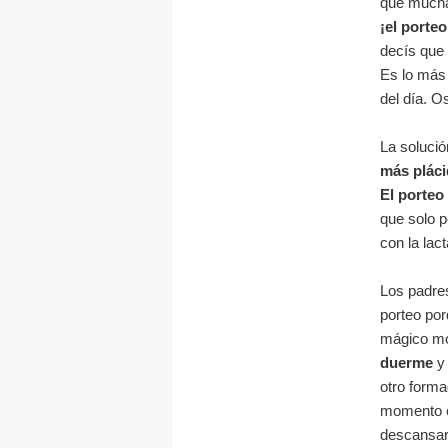
que muchas
¡el porteo
decís que 
Es lo más
del día. O
La solució
más pláci
El porteo
que solo p
con la lac
Los padres
porteo po
mágico m
duerme
y 
otro forma
momento e
descansar