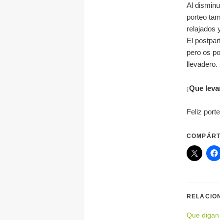
Al disminui
porteo ta
relajados
El postpar
pero os po
llevadero.
¡
Que levan
Feliz porte
COMPÁRT
RELACIO
Que digan