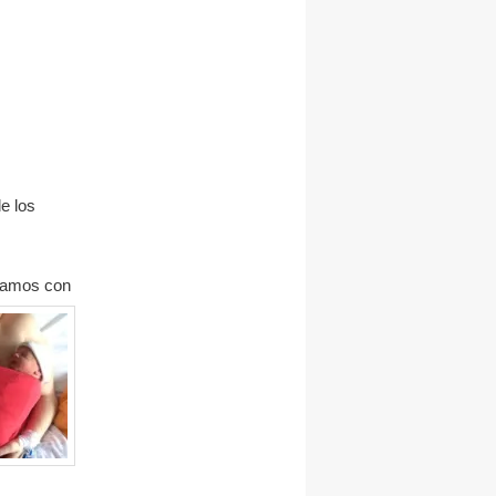
e los
ábamos
con