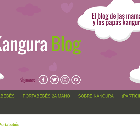
angur@, anécdotas de porteo, sorteos, concursos, artículos,
ABEBÉS
PORTABEBÉS 2A MANO
SOBRE KANGURA
¡PARTICI
Portabebés