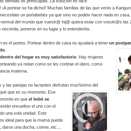
 familias os preocupáis. La solución es fácil:
! ¡A portear se ha dicho!! Muchas familias de las que venís a Kangur
necesitáis un portabebés ya que sino no podéis hacer nada en casa.
 normal del mundo que vuestr@ hij@ quiera estar con vosotr@s las 
s necesita, poneros en su lugar y lo entenderéis.
n es el porteo. Portear dentro de casa os ayudará a tener
un postpa
do.
 dentro del hogar es muy satisfactorio
. Hay mujeres
orteando ya notan como se les contrae el útero, como
tancia materna.
 y las parejas no lactantes disfrutan muchísimo del
rqué que es su
momento. Ese
omento en que
el bebé se
están envueltos el uno con el
do una sola unidad. Este
s ideal para que la mamá pueda
, darse una ducha, comer, etc…