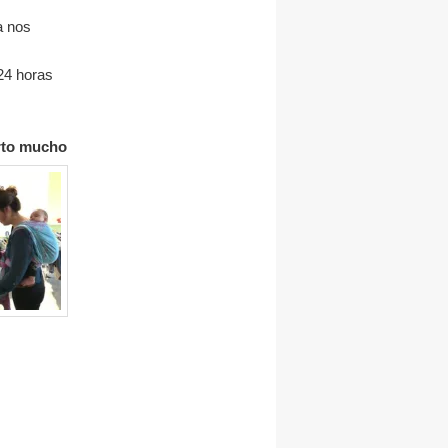
a nos
24 horas
rto
mucho