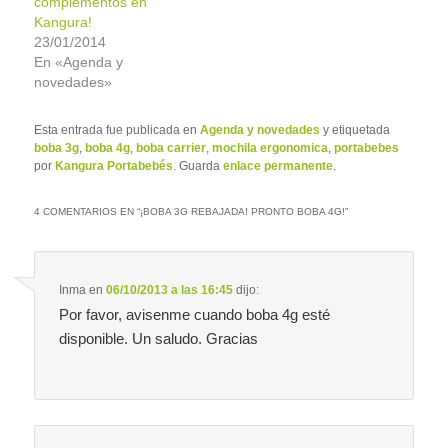
complementos en
Kangura!
23/01/2014
En «Agenda y
novedades»
Esta entrada fue publicada en
Agenda y novedades
y etiquetada
boba 3g
,
boba 4g
,
boba carrier
,
mochila ergonomica
,
portabebes
por
Kangura Portabebés
. Guarda
enlace permanente
.
4 COMENTARIOS EN “
¡BOBA 3G REBAJADA! PRONTO BOBA 4G!
”
Inma
en
06/10/2013 a las 16:45
dijo:
Por favor, avisenme cuando boba 4g esté
disponible. Un saludo. Gracias