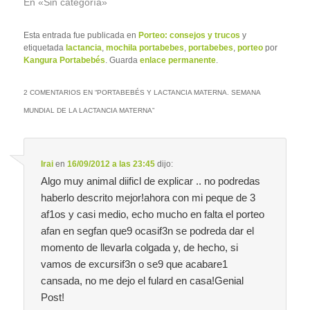
En «Sin categoría»
Esta entrada fue publicada en
Porteo: consejos y trucos
y
etiquetada
lactancia
,
mochila portabebes
,
portabebes
,
porteo
por
Kangura Portabebés
. Guarda
enlace permanente
.
2 COMENTARIOS EN “
PORTABEBÉS Y LACTANCIA MATERNA. SEMANA
MUNDIAL DE LA LACTANCIA MATERNA
”
Irai
en
16/09/2012 a las 23:45
dijo:
Algo muy animal diificl de explicar .. no podredas
haberlo descrito mejor!ahora con mi peque de 3
af1os y casi medio, echo mucho en falta el porteo
afan en segfan que9 ocasif3n se podreda dar el
momento de llevarla colgada y, de hecho, si
vamos de excursif3n o se9 que acabare1
cansada, no me dejo el fulard en casa!Genial
Post!