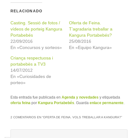
RELACIONADO
Casting. Sessió de fotos /
Oferta de Feina.
vídeos de porteig Kangura
T’agradaria treballar a
Portabebés
Kangura Portabebés?
22/09/2016
25/08/2016
En «Concursos y sorteos»
En «Equipo Kangura»
Criança respectuosa i
portabebès a TV3
14/07/2012
En «Curiosidades de
porteo»
Esta entrada fue publicada en
Agenda y novedades
y etiquetada
oferta feina
por
Kangura Portabebés
. Guarda
enlace permanente
.
2 COMENTARIOS EN “
OFERTA DE FEINA. VOLS TREBALLAR A KANGURA?
”