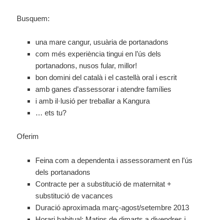
Busquem:
una mare cangur, usuària de portanadons
com més experiència tingui en l’ús dels
portanadons, nusos fular, millor!
bon domini del català i el castellà oral i escrit
amb ganes d’assessorar i atendre famílies
i amb il·lusió per treballar a Kangura
… ets tu?
Oferim
Feina com a dependenta i assessorament en l’ús
dels portanadons
Contracte per a substitució de maternitat +
substitució de vacances
Duració aproximada març-agost/setembre 2013
Horari habitual: Matins de dimarts a divendres i