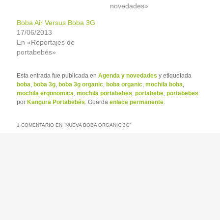
novedades»
Boba Air Versus Boba 3G
17/06/2013
En «Reportajes de
portabebés»
Esta entrada fue publicada en
Agenda y novedades
y etiquetada
boba
,
boba 3g
,
boba 3g organic
,
boba organic
,
mochila boba
,
mochila ergonomica
,
mochila portabebes
,
portabebe
,
portabebes
por
Kangura Portabebés
. Guarda
enlace permanente
.
1 COMENTARIO EN “
NUEVA BOBA ORGANIC 3G
”
caixa particulares
en
13/08/2012 a las 23:31
dijo:
No te imaginas cuanto tiempo he estado
procurado hallar esta aclaracion. Me ahorraste
mucho empeno