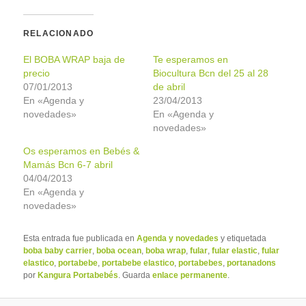
RELACIONADO
El BOBA WRAP baja de
Te esperamos en
precio
Biocultura Bcn del 25 al 28
07/01/2013
de abril
En «Agenda y
23/04/2013
novedades»
En «Agenda y
novedades»
Os esperamos en Bebés &
Mamás Bcn 6-7 abril
04/04/2013
En «Agenda y
novedades»
Esta entrada fue publicada en
Agenda y novedades
y etiquetada
boba baby carrier
,
boba ocean
,
boba wrap
,
fular
,
fular elastic
,
fular
elastico
,
portabebe
,
portabebe elastico
,
portabebes
,
portanadons
por
Kangura Portabebés
. Guarda
enlace permanente
.