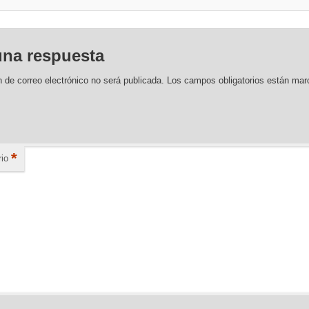
una respuesta
n de correo electrónico no será publicada.
Los campos obligatorios están ma
*
io