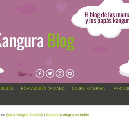
angur@, anécdotas de porteo, sorteos, concursos, artículos,
ABEBÉS
PORTABEBÉS 2A MANO
SOBRE KANGURA
¡PARTICI
0
en
Quan l’alegria és doble / Cuando la alegría es doble