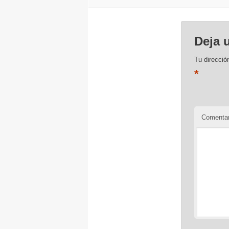
Deja 
Tu direcció
*
Comentar