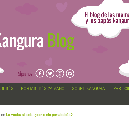
angur@, anécdotas de porteo, sorteos, concursos, artículos,
ABEBÉS
PORTABEBÉS 2A MANO
SOBRE KANGURA
¡PARTICI
0
en
La vuelta al cole, ¿con o sin portabebés?