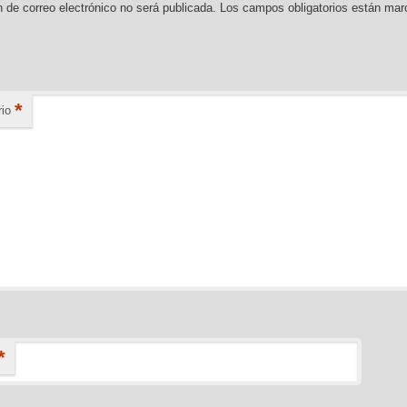
n de correo electrónico no será publicada.
Los campos obligatorios están ma
*
io
*