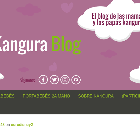
angur@, anécdotas de porteo, sorteos, concursos, artículos,
ABEBÉS
PORTABEBÉS 2A MANO
SOBRE KANGURA
¡PARTICI
048
en
eurodisney2