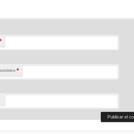
*
*
ectrónico