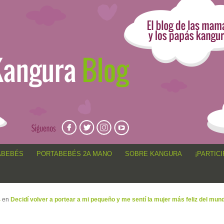
angur@, anécdotas de porteo, sorteos, concursos, artículos,
ABEBÉS
PORTABEBÉS 2A MANO
SOBRE KANGURA
¡PARTICI
4
en
Decidí volver a portear a mi pequeño y me sentí la mujer más feliz del mun