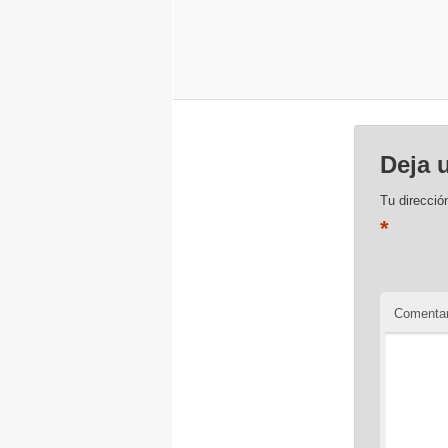
Deja 
Tu direcció
*
Comentar