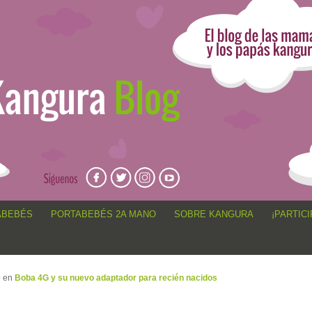
angur@, anécdotas de porteo, sorteos, concursos, artículos,
ABEBÉS
PORTABEBÉS 2A MANO
SOBRE KANGURA
¡PARTICI
0
en
Boba 4G y su nuevo adaptador para recién nacidos