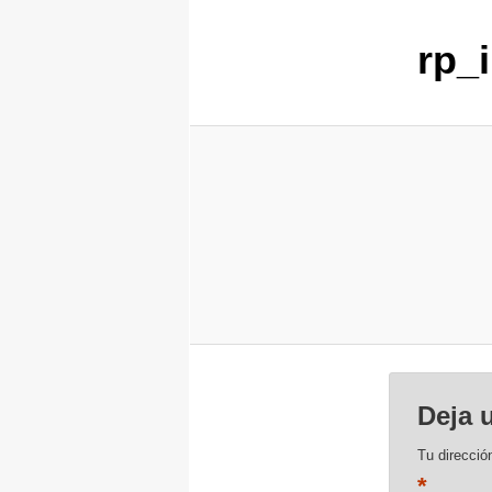
rp_
Deja 
Tu direcció
*