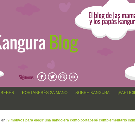
angur@, anécdotas de porteo, sorteos, concursos, artículos,
ABEBÉS
PORTABEBÉS 2A MANO
SOBRE KANGURA
¡PARTICI
4
en
¡9 motivos para elegir una bandolera como portabebé complementario indi