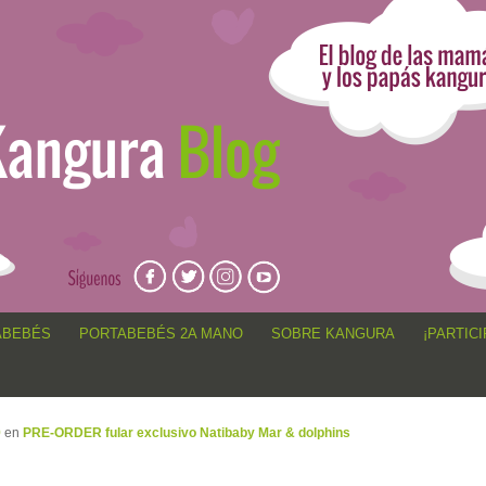
angur@, anécdotas de porteo, sorteos, concursos, artículos,
ABEBÉS
PORTABEBÉS 2A MANO
SOBRE KANGURA
¡PARTICI
9
en
PRE-ORDER fular exclusivo Natibaby Mar & dolphins