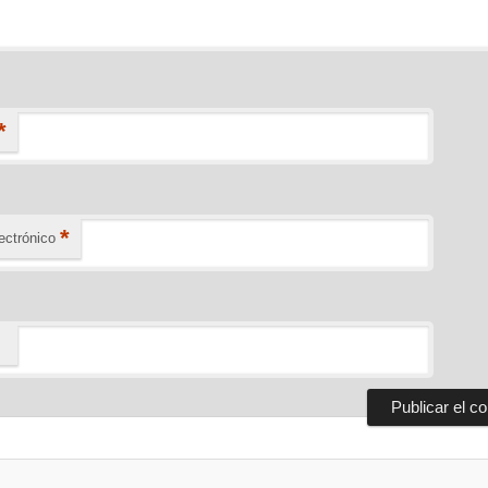
*
*
ectrónico