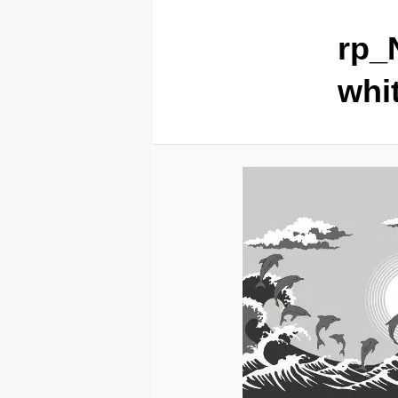
rp_
whit