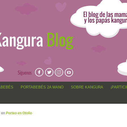
angur@, anécdotas de porteo, sorteos, concursos, artículos,
ABEBÉS
PORTABEBÉS 2A MANO
SOBRE KANGURA
¡PARTICI
0
en
Porteo en Otoño