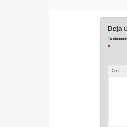
Deja 
Tu direcció
*
Comentar