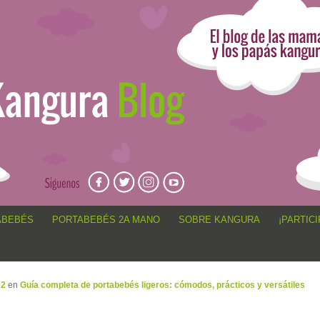
angur@, anécdotas de porteo, sorteos, concursos, artículos,
ABEBÉS
PORTABEBÉS 2A MANO
SOBRE KANGURA
¡PARTICI
02
en
Guía completa de portabebés ligeros: cómodos, prácticos y versátiles