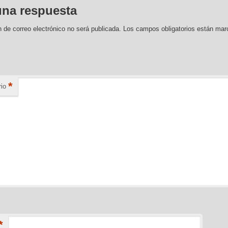
una respuesta
n de correo electrónico no será publicada.
Los campos obligatorios están ma
*
io
*