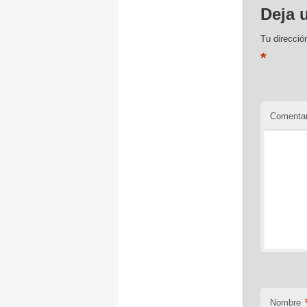
Deja 
Tu direcció
*
Comentar
Nombre