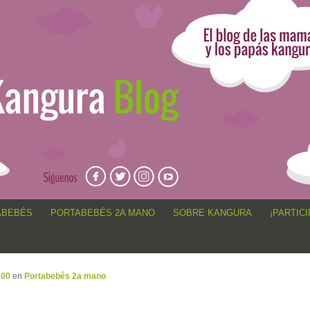
angur@, anécdotas de porteo, sorteos, concursos, artículos,
ABEBÉS
PORTABEBÉS 2A MANO
SOBRE KANGURA
¡PARTICI
200
en
Portabebés 2a mano