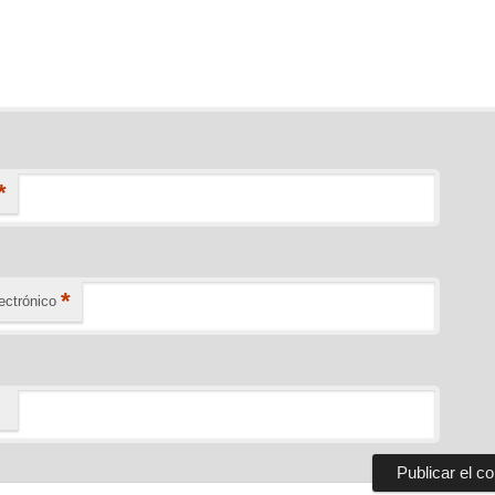
*
*
ectrónico