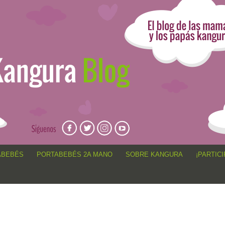
angur@, anécdotas de porteo, sorteos, concursos, artículos,
ABEBÉS
PORTABEBÉS 2A MANO
SOBRE KANGURA
¡PARTICI