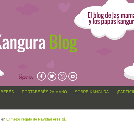
angur@, anécdotas de porteo, sorteos, concursos, artículos,
ABEBÉS
PORTABEBÉS 2A MANO
SOBRE KANGURA
¡PARTICI
2
en
El mejor regalo de Navidad eres tú.