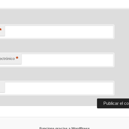
*
*
ectrónico
Funciona gracias a WordPress