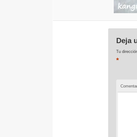
Deja 
Tu direcció
*
Comentar