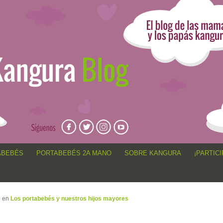
angur@, anécdotas de porteo, sorteos, concursos, artículos,
ABEBÉS
PORTABEBÉS 2A MANO
SOBRE KANGURA
¡PARTICI
0
en
Los portabebés y nuestros hijos mayores