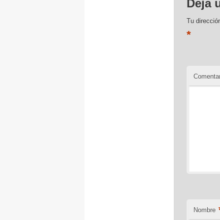
Deja 
Tu direcció
*
Comentar
Nombre