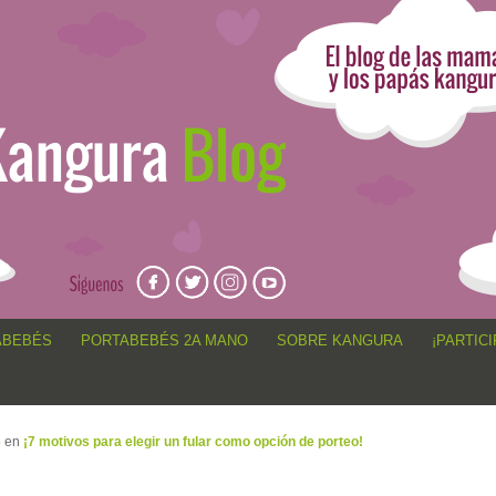
angur@, anécdotas de porteo, sorteos, concursos, artículos,
ABEBÉS
PORTABEBÉS 2A MANO
SOBRE KANGURA
¡PARTICI
6
en
¡7 motivos para elegir un fular como opción de porteo!