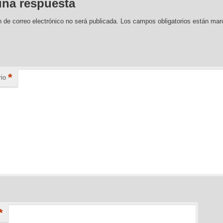
una respuesta
n de correo electrónico no será publicada.
Los campos obligatorios están ma
*
io
*